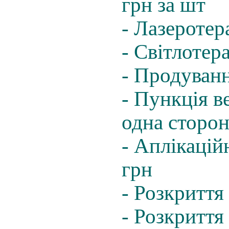
грн за шт
- Лазеротер
- Світлотер
- Продуванн
- Пункція в
одна сторон
- Аплікацій
грн
- Розкриття
- Розкриття