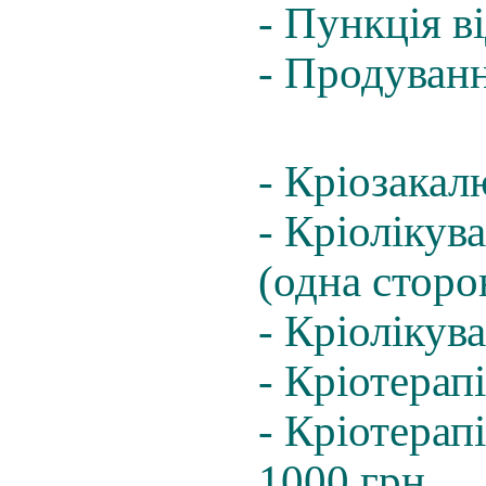
- Пункція в
- Продуванн
- Кріозакал
- Кріолікув
(одна сторо
- Кріолікув
- Кріотерап
- Кріотерап
1000 грн