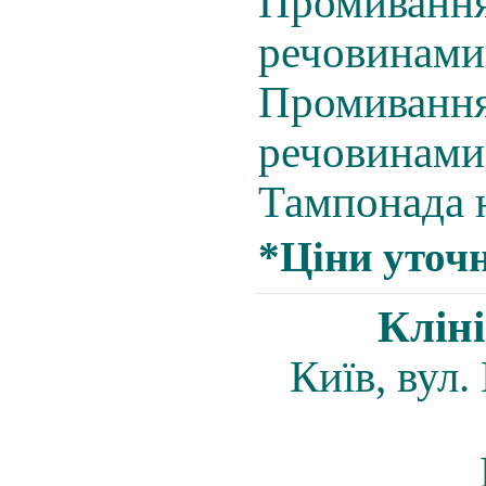
Промивання
речовинами(
Промивання
речовинами(
Тампонада н
*Ціни уточн
Клін
Київ, вул.