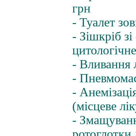
грн
- Туалет зо
- Зішкріб з
цитологічне
- Вливання 
- Пневмома
- Анемізаці
(місцеве лі
- Змащуван
ротоглотки 