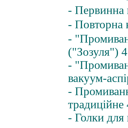
- Первинна 
- Повторна 
- "Промива
("Зозуля") 
- "Промиван
вакуум-аспі
- Промиванн
традиційне 
- Голки для