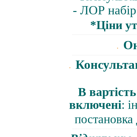
- ЛОР набір
*Ціни ут
Он
Консу
льта
В вартість
включені
: і
постановка 