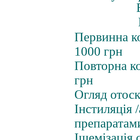
Первинна ко
1000 грн
Повторна ко
грн
Огляд отоск
Інстиляція /
препаратами
Ішемізація 