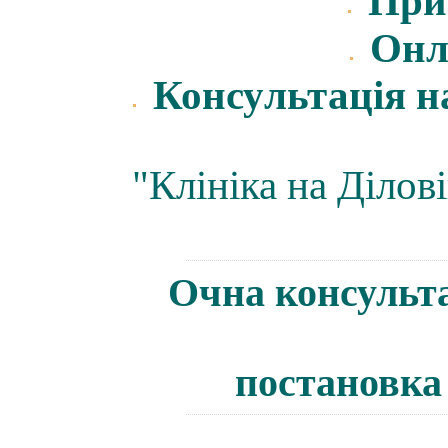
Прий
Онл
Консу
льтація н
"Клініка на Ділові
Очна консульта
постановка 