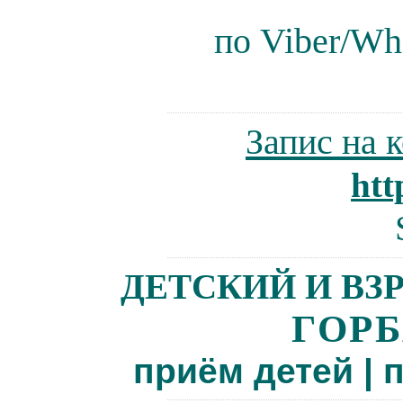
по
V
iber/Wh
Запис на 
htt
ДЕТСКИЙ И ВЗ
ГОР
приём детей
|
п