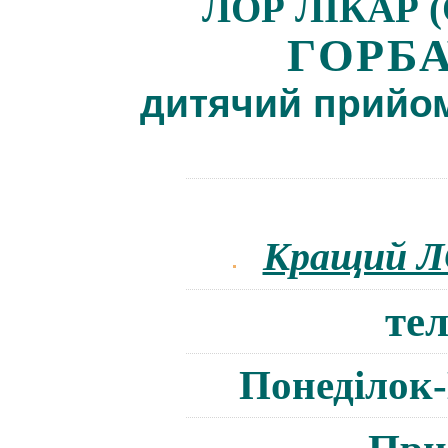
ЛОР ЛІКАР 
ГОРБ
дитячий прийо
Кращий Л
те
Понеділок-