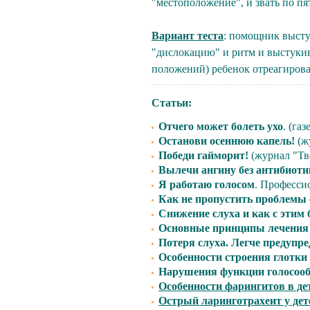
"местоположение", и звать по пят
Вариант теста
: помощник высту
"дислокацию" и ритм и выстукива
положений) ребенок отреагирова
Статьи:
Отчего может болеть ухо
. (га
Останови осеннюю капель!
(ж
Победи гайморит!
(журнал "Тв
Вылечи ангину без антибиоти
Я работаю голосом
. Професси
Как не пропустить проблемы 
Снижение слуха и как с этим
Основные принципы лечения
Потеря слуха. Легче предупре
Особенности строения глотки 
Нарушения функции голосоо
Особенности фарингитов в де
Острый ларинготрахеит у дет